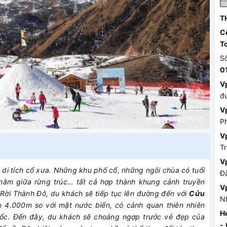
T
C
T
S
0
V
đ
V
P
V
T
V
di tích cổ xưa. Những khu phố cổ, những ngôi chùa có tuổi
Đ
 nằm giữa rừng trúc… tất cả hợp thành khung cảnh truyền
V
Rời Thành Đô, du khách sẽ tiếp tục lên đường đến với
Cửu
N
 4.000m so với mặt nước biển, có cảnh quan thiên nhiên
H
uốc. Đến đây, du khách sẽ choáng ngợp trước vẻ đẹp của
-