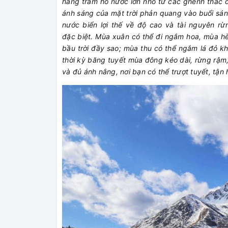
hàng trăm hồ nước lớn nhỏ từ các ghềnh thác đ
ánh sáng của mặt trời phản quang vào buổi sá
nước biển
lợi thế về độ cao và tài nguyên rừ
đặc biệt. Mùa xuân có thể đi ngắm hoa, mùa hè
bầu trời đầy sao; mùa thu có thể ngắm lá đỏ k
thời kỳ băng tuyết mùa đông kéo dài, rừng rậm
và đủ ánh nắng, nơi bạn có thể trượt tuyết, tận