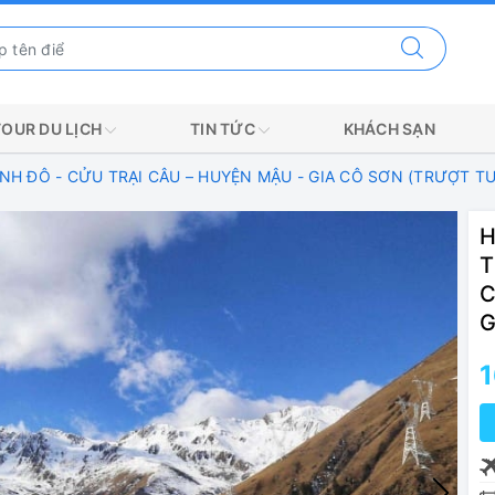
TOUR DU LỊCH
TIN TỨC
KHÁCH SẠN
ÀNH ĐÔ - CỬU TRẠI CÂU – HUYỆN MẬU - GIA CÔ SƠN (TRƯỢT TU
H
T
C
G