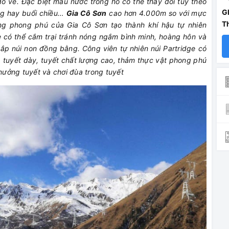
ổ về. Đặc biệt màu nước trong hồ có thể thay đổi tùy theo
G
ng hay buổi chiều…
Gia Cô Sơn
cao hơn 4.000m
so với mực
T
ng phong phú của Gia Cô Sơn tạo thành khí hậu tự nhiên
 có thể cắm trại tránh nóng ngắm bình minh, hoàng hôn và
hắp núi non đồng bằng. Công viên tự nhiên núi Partridge có
, tuyết dày, tuyết chất lượng cao, thảm thực vật phong phú
 hưởng tuyết và chơi đùa trong tuyết