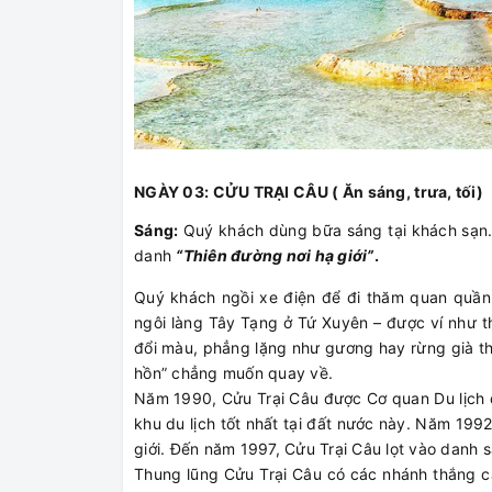
NGÀY 03: CỬU TRẠI CÂU ( Ăn sáng, trưa, tối)
Sáng:
Quý khách dùng bữa sáng tại khách sạn.
danh
“Thiên đường nơi hạ giới”
.
Quý khách ngồi xe điện để đi thăm quan quầ
ngôi làng Tây Tạng ở Tứ Xuyên – được ví như th
đổi màu, phẳng lặng như gương hay rừng già thì
hồn” chẳng muốn quay về.
Năm 1990, Cửu Trại Câu được Cơ quan Du lịch q
khu du lịch tốt nhất tại đất nước này. Năm 199
giới. Đến năm 1997, Cửu Trại Câu lọt vào danh s
Thung lũng Cửu Trại Câu có các nhánh thắng c