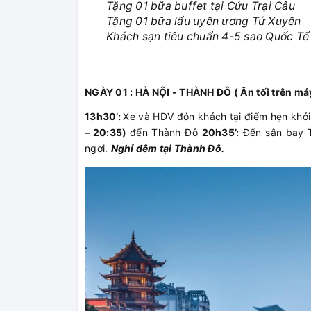
Tặng 01 bữa buffet tại Cửu Trại Câu
Tặng 01 bữa lẩu uyên ương Tứ Xuyên
Khách sạn tiêu chuẩn 4-5 sao Quốc Tế
NGÀY 01 : HÀ NỘI - THÀNH ĐÔ ( Ăn tối trên má
13h30’:
Xe và HDV đón khách tại điểm hẹn khở
– 20:35)
đến Thành Đô
20h35’:
Đến sân bay T
ngơi.
Nghỉ đêm tại Thành Đô.