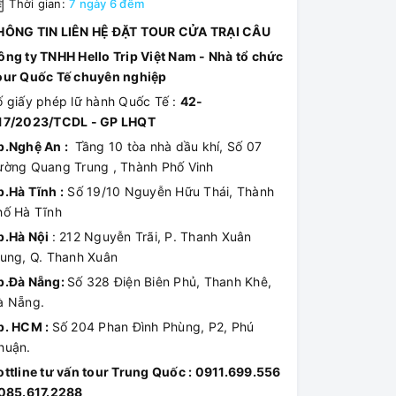
Thời gian:
7 ngày 6 đêm
HÔNG TIN LIÊN HỆ ĐẶT TOUR CỬA TRẠI CÂU
ông ty TNHH Hello Trip Việt Nam - Nhà tổ chức
our Quốc Tế chuyên nghiệp
ố giấy phép lữ hành Quốc Tế :
42-
17/2023/TCDL - GP LHQT
p.Nghệ An :
Tầng 10 tòa nhà dầu khí, Số 07
ường Quang Trung , Thành Phố Vinh
p.Hà Tĩnh :
Số 19/10 Nguyễn Hữu Thái, Thành
hố Hà Tĩnh
p.Hà Nội
: 212 Nguyễn Trãi, P. Thanh Xuân
rung, Q. Thanh Xuân
p.Đà Nẵng:
Số 328 Điện Biên Phủ, Thanh Khê,
à Nẵng.
p. HCM :
Số 204 Phan Đình Phùng, P2, Phú
huận.
ottline tư vấn tour Trung Quốc : 0911.699.556
 085.617.2288