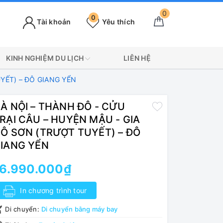
0
0
Tài khoản
Yêu thích
KINH NGHIỆM DU LỊCH
LIÊN HỆ
YẾT) – ĐÔ GIANG YỂN
À NỘI – THÀNH ĐÔ - CỬU
RẠI CÂU – HUYỆN MẬU - GIA
Ô SƠN (TRƯỢT TUYẾT) – ĐÔ
IANG YỂN
16.990.000₫
In chương trình tour
Di chuyển:
Di chuyển bằng máy bay