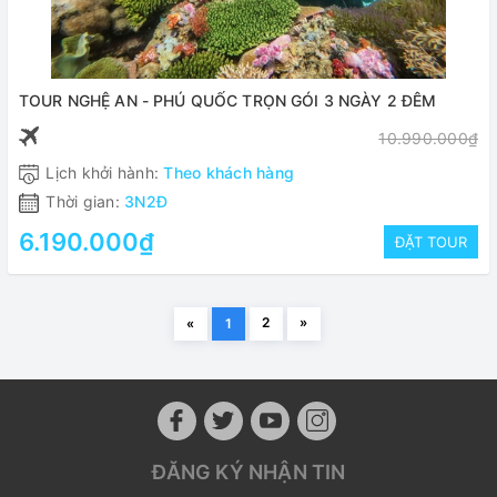
TOUR NGHỆ AN - PHÚ QUỐC TRỌN GÓI 3 NGÀY 2 ĐÊM
10.990.000₫
Lịch khởi hành:
Theo khách hàng
Thời gian:
3N2Đ
6.190.000₫
ĐẶT TOUR
2
»
«
1
ĐĂNG KÝ NHẬN TIN