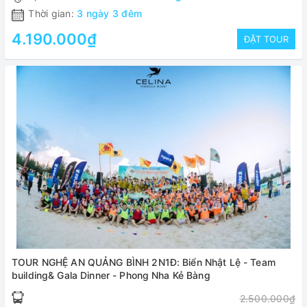
Thời gian:
3 ngày 3 đêm
4.190.000₫
ĐẶT TOUR
TOUR NGHỆ AN QUẢNG BÌNH 2N1Đ: Biển Nhật Lệ - Team
building& Gala Dinner - Phong Nha Kẻ Bàng
2.500.000₫