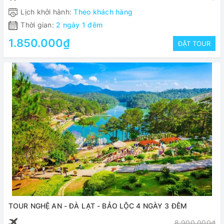
Lịch khởi hành:
Theo khách hàng
Thời gian:
2 ngày 1 đêm
1.850.000₫
ĐẶT TOUR
TOUR NGHỆ AN - ĐÀ LẠT - BẢO LỘC 4 NGÀY 3 ĐÊM
8.900.000₫