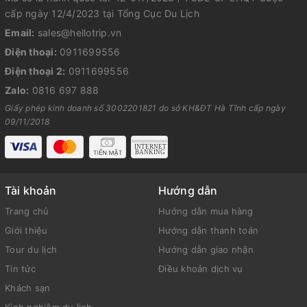
cấp ngày 12/4/2023 tại Tổng Cục Du Lịch
Email:
sales@hellotrip.vn
Điện thoại:
0911699556
Điện thoại 2:
0911699556
Zalo:
0816 697 888
Giấy phép kinh doanh số 3002201821 do sở KH&ĐT Hà Tĩnh cấp ngày
09/11/2018
Tài khoản
Hướng dẫn
Trang chủ
Hướng dẫn mua hàng
Giới thiệu
Hướng dẫn thanh toán
Tour du lịch
Hướng dẫn giao nhận
Tin tức
Điều khoản dịch vụ
Khách sạn