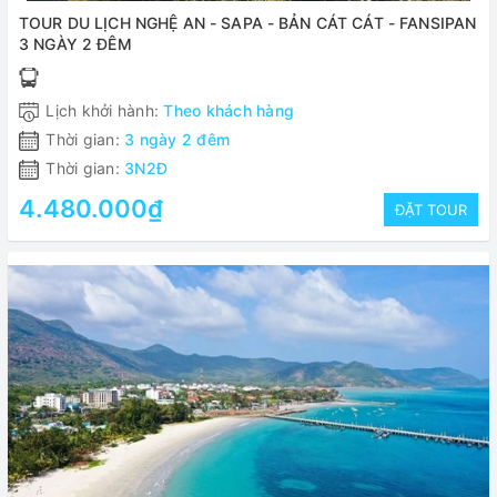
TOUR DU LỊCH NGHỆ AN - SAPA - BẢN CÁT CÁT - FANSIPAN
3 NGÀY 2 ĐÊM
Lịch khởi hành:
Theo khách hàng
Thời gian:
3 ngày 2 đêm
Thời gian:
3N2Đ
4.480.000₫
ĐẶT TOUR