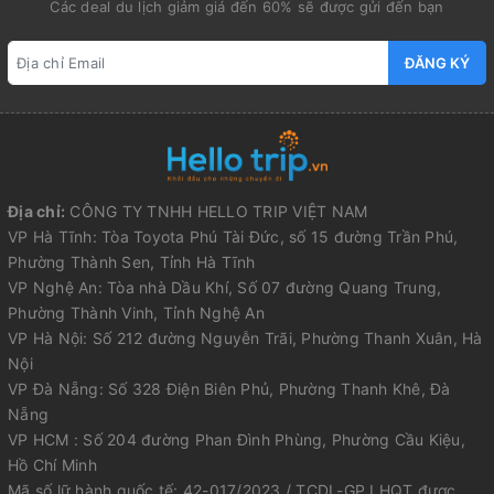
Các deal du lịch giảm giá đến 60% sẽ được gửi đến bạn
ĐĂNG KÝ
Địa chỉ:
CÔNG TY TNHH HELLO TRIP VIỆT NAM
VP Hà Tĩnh: Tòa Toyota Phú Tài Đức, số 15 đường Trần Phú,
Phường Thành Sen, Tỉnh Hà Tĩnh
VP Nghệ An: Tòa nhà Dầu Khí, Số 07 đường Quang Trung,
Phường Thành Vinh, Tỉnh Nghệ An
VP Hà Nội: Số 212 đường Nguyễn Trãi, Phường Thanh Xuân, Hà
Nội
VP Đà Nẵng: Số 328 Điện Biên Phủ, Phường Thanh Khê, Đà
Nẵng
VP HCM : Số 204 đường Phan Đình Phùng, Phường Cầu Kiệu,
Hồ Chí Minh
Mã số lữ hành quốc tế: 42-017/2023 / TCDL-GP LHQT được