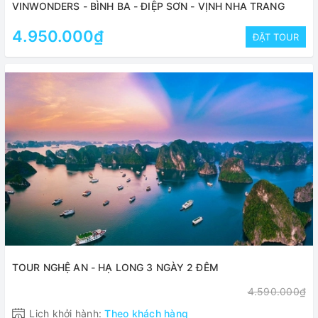
VINWONDERS - BÌNH BA - ĐIỆP SƠN - VỊNH NHA TRANG
4.950.000₫
ĐẶT TOUR
TOUR NGHỆ AN - HẠ LONG 3 NGÀY 2 ĐÊM
4.590.000₫
Lịch khởi hành:
Theo khách hàng