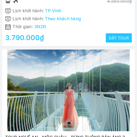
4.280.000₫
Lịch khởi hành:
TP.Vinh
Lịch khởi hành:
Theo khách hàng
Thời gian:
3N2Đ
3.790.000₫
ĐẶT TOUR