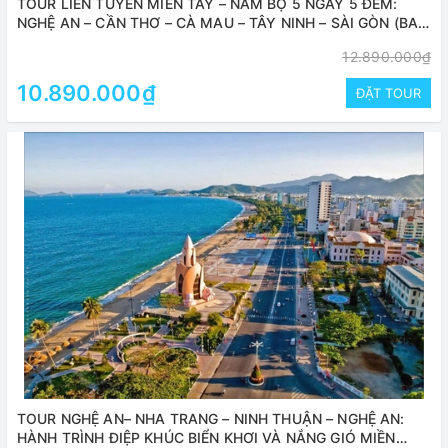
TOUR LIÊN TUYẾN MIỀN TÂY – NAM BỘ 5 NGÀY 5 ĐÊM:
NGHỆ AN – CẦN THƠ – CÀ MAU – TÂY NINH – SÀI GÒN (BAY
TỪ VINH)
12.890.000₫
10.890.000₫
ĐẶT TOUR
TOUR NGHỆ AN– NHA TRANG – NINH THUẬN – NGHỆ AN:
HÀNH TRÌNH ĐIỆP KHÚC BIỂN KHƠI VÀ NẮNG GIÓ MIỀN