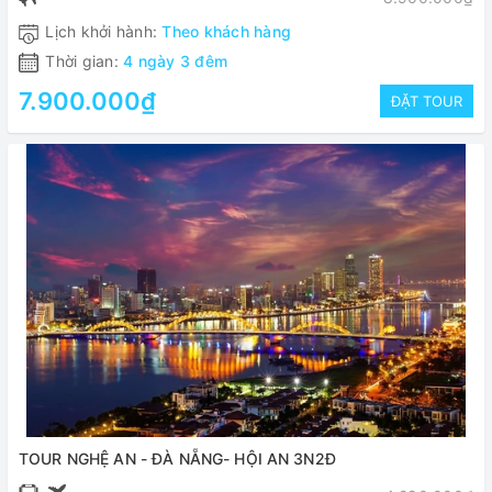
Lịch khởi hành:
Theo khách hàng
Thời gian:
4 ngày 3 đêm
7.900.000₫
ĐẶT TOUR
TOUR NGHỆ AN - ĐÀ NẴNG- HỘI AN 3N2Đ