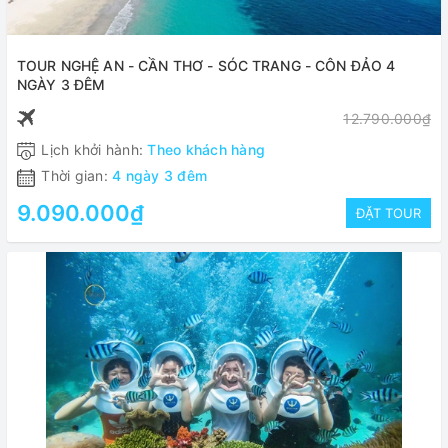
TOUR NGHỆ AN - CẦN THƠ - SÓC TRANG - CÔN ĐẢO 4
NGÀY 3 ĐÊM
12.790.000₫
Lịch khởi hành:
Theo khách hàng
Thời gian:
4 ngày 3 đêm
9.090.000₫
ĐẶT TOUR