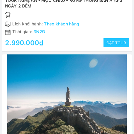
TOUR NGHỆ AN - MỘC CHÂU - RỪNG THÔNG BẢN ÁNG 3
NGÀY 2 ĐÊM
Lịch khởi hành:
Theo khách hàng
Thời gian:
3N2Đ
2.990.000₫
ĐẶT TOUR