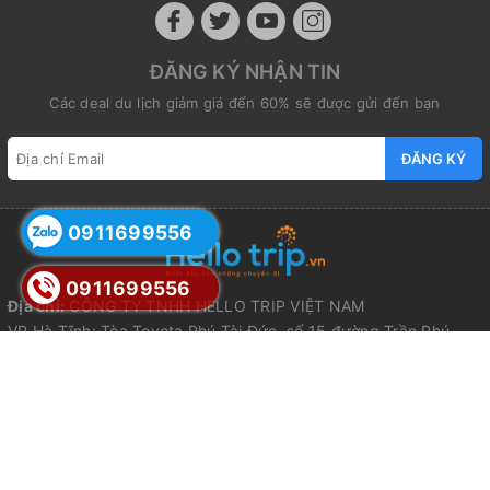
ĐĂNG KÝ NHẬN TIN
Các deal du lịch giảm giá đến 60% sẽ được gửi đến bạn
ĐĂNG KÝ
0911699556
0911699556
Địa chỉ:
CÔNG TY TNHH HELLO TRIP VIỆT NAM
VP Hà Tĩnh: Tòa Toyota Phú Tài Đức, số 15 đường Trần Phú,
Phường Thành Sen, Tỉnh Hà Tĩnh
VP Nghệ An: Tòa nhà Dầu Khí, Số 07 đường Quang Trung,
Phường Thành Vinh, Tỉnh Nghệ An
VP Hà Nội: Số 212 đường Nguyễn Trãi, Phường Thanh Xuân, Hà
Nội
VP Đà Nẵng: Số 328 Điện Biên Phủ, Phường Thanh Khê, Đà