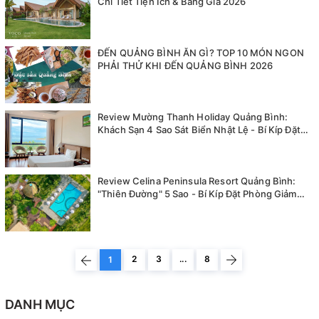
Chi Tiết Tiện Ích & Bảng Giá 2026
ĐẾN QUẢNG BÌNH ĂN GÌ? TOP 10 MÓN NGON
PHẢI THỬ KHI ĐẾN QUẢNG BÌNH 2026
Review Mường Thanh Holiday Quảng Bình:
Khách Sạn 4 Sao Sát Biển Nhật Lệ - Bí Kíp Đặt
Phòng Giá Tốt 2026
Review Celina Peninsula Resort Quảng Bình:
"Thiên Đường" 5 Sao - Bí Kíp Đặt Phòng Giảm
30%
2
3
...
8
1
DANH MỤC