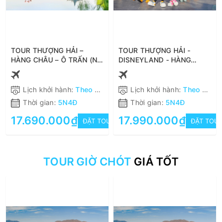
TOUR THƯỢNG HẢI –
TOUR THƯỢNG HẢI -
HÀNG CHÂU – Ô TRẤN (NO
DISNEYLAND - HÀNG
SHOPPING) 5N4Đ XUẤT
CHÂU - Ô TRẤN (NO
PHÁT HÀ NỘI
SHOPPING) 5N4Đ XUẤT
PHÁT TỪ HÀ NỘI
Lịch khởi hành:
Theo khách hàng
Lịch khởi hành:
Theo khách hàng
Thời gian:
5N4Đ
Thời gian:
5N4Đ
17.690.000₫
17.990.000₫
ĐẶT TOUR
ĐẶT TOU
TOUR GIỜ CHÓT
GIÁ TỐT