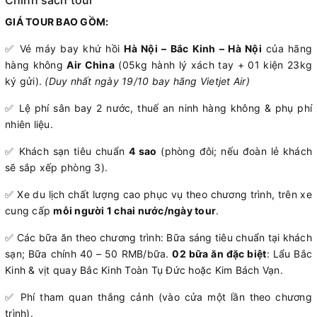
Chính sách tour
GIÁ TOUR BAO GỒM:
✅ Vé máy bay khứ hồi
Hà Nội – Bắc Kinh – Hà Nội
của hãng
hàng không
Air China
(05kg hành lý xách tay + 01 kiện 23kg
ký gửi).
(Duy nhất ngày 19/10 bay hãng Vietjet Air)
✅ Lệ phí sân bay 2 nước, thuế an ninh hàng không & phụ phí
nhiên liệu.
✅ Khách sạn tiêu chuẩn
4 sao
(phòng đôi; nếu đoàn lẻ khách
sẽ sắp xếp phòng 3).
✅ Xe du lịch chất lượng cao phục vụ theo chương trình, trên xe
cung cấp
mỗi người 1 chai nước/ngày tour
.
✅ Các bữa ăn theo chương trình: Bữa sáng tiêu chuẩn tại khách
sạn; Bữa chính 40 – 50 RMB/bữa.
02 bữa ăn đặc biệt
: Lẩu Bắc
Kinh & vịt quay Bắc Kinh Toàn Tụ Đức hoặc Kim Bách Vạn.
✅ Phí tham quan thắng cảnh (vào cửa một lần theo chương
trình).