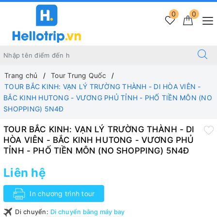
0
0
Trang chủ
Tour Trung Quốc
TOUR BẮC KINH: VẠN LÝ TRƯỜNG THÀNH - DI HÒA VIÊN -
BẮC KINH HUTONG - VƯƠNG PHỦ TỈNH - PHỐ TIỀN MÔN (NO
SHOPPING) 5N4Đ
TOUR BẮC KINH: VẠN LÝ TRƯỜNG THÀNH - DI
HÒA VIÊN - BẮC KINH HUTONG - VƯƠNG PHỦ
TỈNH - PHỐ TIỀN MÔN (NO SHOPPING) 5N4Đ
Liên hệ
In chương trình tour
Di chuyển:
Di chuyển bằng máy bay