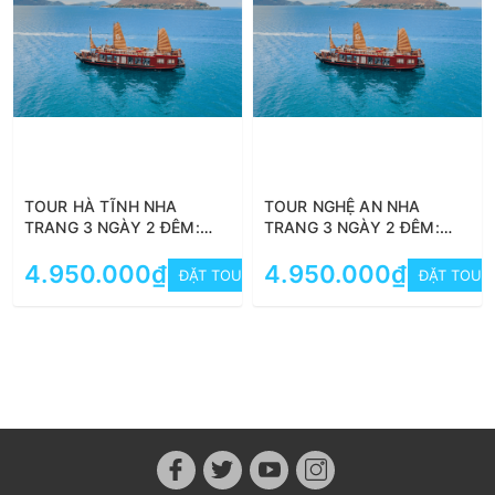
TOUR HÀ TĨNH NHA
TOUR NGHỆ AN NHA
TRANG 3 NGÀY 2 ĐÊM:
TRANG 3 NGÀY 2 ĐÊM:
KHÁM PHÁ VINWONDERS -
KHÁM PHÁ VINWONDERS -
BÌNH BA - ĐIỆP SƠN - VỊNH
4.950.000₫
BÌNH BA - ĐIỆP SƠN - VỊNH
4.950.000₫
ĐẶT TOUR
ĐẶT TOUR
NHA TRANG
NHA TRANG