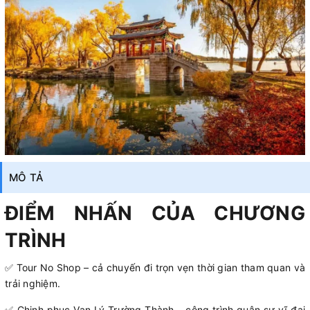
MÔ TẢ
ĐIỂM NHẤN CỦA CHƯƠNG
TRÌNH
✅ Tour No Shop – cả chuyến đi trọn vẹn thời gian tham quan và
trải nghiệm.
✅ Chinh phục Vạn Lý Trường Thành – công trình quân sự vĩ đại