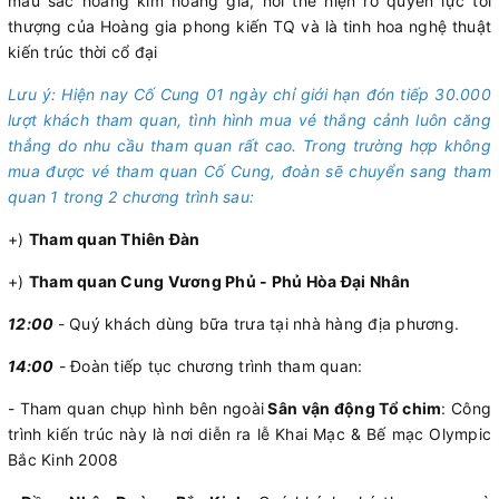
màu sắc hoàng kim hoàng gia, nơi thể hiện rõ quyền lực tối
thượng của Hoàng gia phong kiến TQ và là tinh hoa nghệ thuật
kiến trúc thời cổ đại
Lưu ý: Hiện nay Cố Cung 01 ngày chỉ giới hạn đón tiếp 30.000
lượt khách tham quan, tình hình mua vé thắng cảnh luôn căng
thẳng do nhu cầu tham quan rất cao. Trong trường hợp không
mua được vé tham quan Cố Cung, đoàn sẽ chuyển sang tham
quan 1 trong 2 chương trình sau:
+)
Tham quan Thiên Đàn
+)
Tham quan Cung Vương Phủ - Phủ Hòa Đại Nhân
12:00
- Quý khách dùng bữa trưa tại nhà hàng địa phương.
14:00
- Đoàn tiếp tục chương trình tham quan:
- Tham quan chụp hình bên ngoài
Sân vận động Tổ chim
: Công
trình kiến trúc này là nơi diễn ra lễ Khai Mạc & Bế mạc Olympic
Bắc Kinh 2008