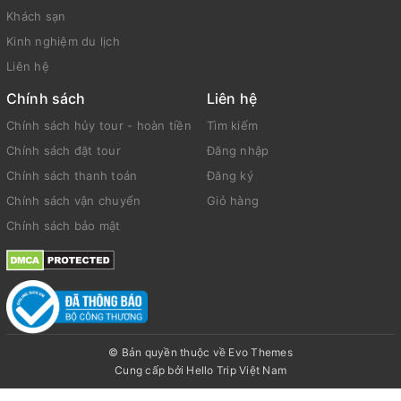
Khách sạn
Kinh nghiệm du lịch
Liên hệ
Chính sách
Liên hệ
Chính sách hủy tour - hoàn tiền
Tìm kiếm
Chính sách đặt tour
Đăng nhập
Chính sách thanh toán
Đăng ký
Chính sách vận chuyển
Giỏ hàng
Chính sách bảo mật
© Bản quyền thuộc về Evo Themes
Cung cấp bởi
Hello Trip Việt Nam