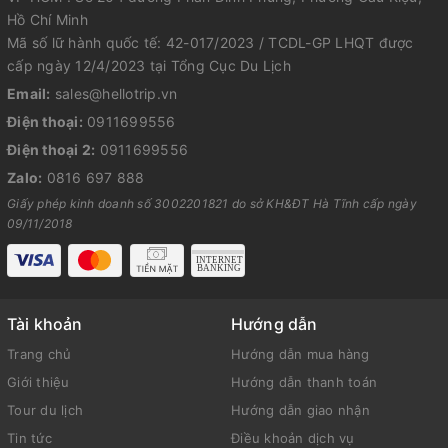
Hồ Chí Minh
Mã số lữ hành quốc tế: 42-017/2023 / TCDL-GP LHQT được
cấp ngày 12/4/2023 tại Tổng Cục Du Lịch
Email:
sales@hellotrip.vn
Điện thoại:
0911699556
Điện thoại 2:
0911699556
Zalo:
0816 697 888
Giấy phép kinh doanh số 3002201821 do sở KH&ĐT Hà Tĩnh cấp ngày
09/11/2018
Tài khoản
Hướng dẫn
Trang chủ
Hướng dẫn mua hàng
Giới thiệu
Hướng dẫn thanh toán
Tour du lịch
Hướng dẫn giao nhận
Tin tức
Điều khoản dịch vụ