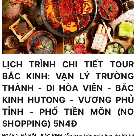
LỊCH TRÌNH CHI TIẾT TOUR
BẮC KINH: VẠN LÝ TRƯỜNG
THÀNH - DI HÒA VIÊN - BẮC
KINH HUTONG - VƯƠNG PHỦ
TỈNH - PHỐ TIỀN MÔN (NO
SHOPPING) 5N4Đ
NGÀY 1: HÀ NỘI – BẮC KINH
(Ăn trưa trên máy bay, ăn tối tại