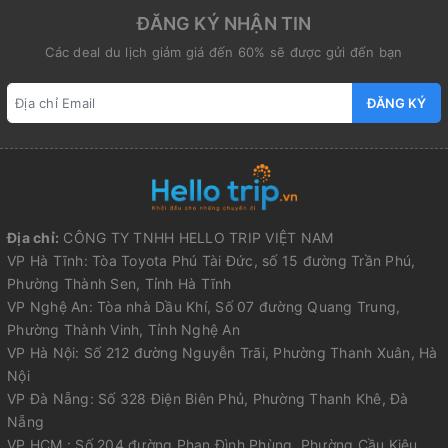
ĐĂNG KÝ NHẬN TIN
Các deal du lịch giảm giá đến 60% sẽ được gửi đến bạn
ĐĂNG KÝ
Địa chỉ:
CÔNG TY TNHH HELLO TRIP VIỆT NAM
VP Hà Tĩnh: Tòa Toyota Phú Tài Đức, số 15 đường Trần Phú,
Phường Thành Sen, Tỉnh Hà Tĩnh
VP Nghệ An: Tòa nhà Dầu Khí, Số 07 đường Quang Trung,
Phường Thành Vinh, Tỉnh Nghệ An
VP Hà Nội: Số 212 đường Nguyễn Trãi, Phường Thanh Xuân, Hà
Nội
VP Đà Nẵng: Số 328 Điện Biên Phủ, Phường Thanh Khê, Đà
Nẵng
VP HCM : Số 204 đường Phan Đình Phùng, Phường Cầu Kiệu,