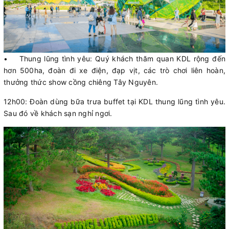
• Thung lũng tình yêu: Quý khách thăm quan KDL rộng đến
hơn 500ha, đoàn đi xe điện, đạp vịt, các trò chơi liên hoàn,
thưởng thức show cồng chiêng Tây Nguyên.
12h00: Đoàn dùng bữa trưa buffet tại KDL thung lũng tình yêu.
Sau đó về khách sạn nghỉ ngơi.