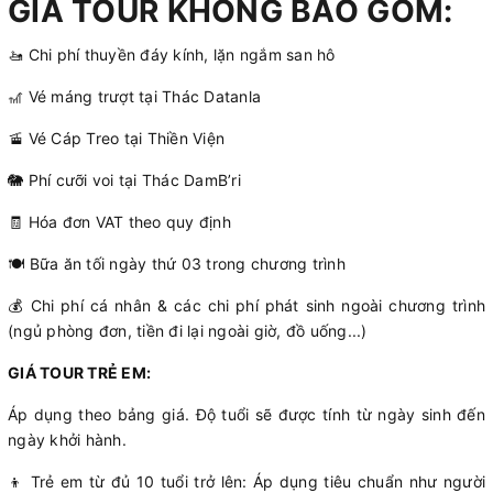
GIÁ TOUR KHÔNG BAO GỒM:
🚤 Chi phí thuyền đáy kính, lặn ngắm san hô
🎢 Vé máng trượt tại Thác Datanla
🚡 Vé Cáp Treo tại Thiền Viện
🐘 Phí cưỡi voi tại Thác DamB’ri
🧾 Hóa đơn VAT theo quy định
🍽️ Bữa ăn tối ngày thứ 03 trong chương trình
💰 Chi phí cá nhân & các chi phí phát sinh ngoài chương trình
(ngủ phòng đơn, tiền đi lại ngoài giờ, đồ uống...)
GIÁ TOUR TRẺ EM:
Áp dụng theo bảng giá. Độ tuổi sẽ được tính từ ngày sinh đến
ngày khởi hành.
👦 Trẻ em từ đủ 10 tuổi trở lên: Áp dụng tiêu chuẩn như người