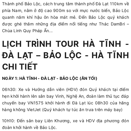
Thành phố Bảo Lộc, cách trung tâm thành phố Đà Lạt 110km về
phía Nam, nằm ở độ cao 900m so với mực nước biển, Bảo Lộc
quanh năm khí hậu ôn hòa mát mẻ. Đến Bảo Lộc quý khách
được ghé thăm những địa điểm nổi tiếng như Thác DamBri –
Chùa Linh Quy Pháp Ấn...
LỊCH TRÌNH TOUR HÀ TĨNH -
ĐÀ LẠT – BẢO LỘC - HÀ TĨNH
CHI TIẾT
NGÀY 1: HÀ TĨNH - ĐÀ LẠT - BẢO LỘC (ĂN TỐI)
06h30: Xe và Hướng dẫn viên (HDV) đón Quý khách tại điểm
hẹn khởi hành lên sân bay Vinh, Nghệ An, đoàn làm thủ tục đáp
chuyến bay VN1575 khởi hành đi Đà Lạt lúc 08h30 của hãng
hàng không VietJet (Quý khách tự túc ăn trưa trên máy bay)
10h10: Đến sân bay Liên Khương, xe và HDV địa phương đón
đoàn khởi hành về Bảo Lộc.