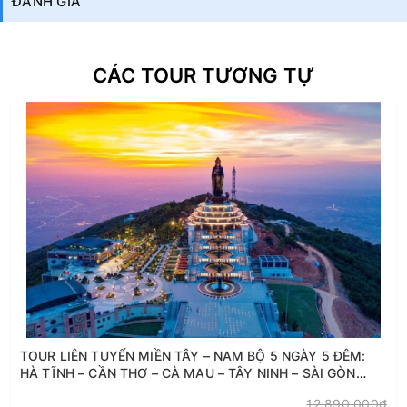
ĐÁNH GIÁ
CÁC TOUR TƯƠNG TỰ
TOUR LIÊN TUYẾN MIỀN TÂY – NAM BỘ 5 NGÀY 5 ĐÊM:
HÀ TĨNH – CẦN THƠ – CÀ MAU – TÂY NINH – SÀI GÒN
(BAY TỪ VINH)
12.890.000₫