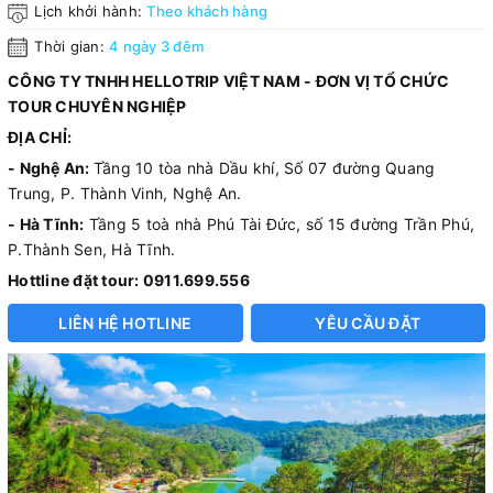
Lịch khởi hành:
Theo khách hàng
Thời gian:
4 ngày 3 đêm
CÔNG TY TNHH HELLOTRIP VIỆT NAM - ĐƠN VỊ TỔ CHỨC
TOUR CHUYÊN NGHIỆP
ĐỊA CHỈ:
- Nghệ An:
Tầng 10 tòa nhà Dầu khí, Số 07 đường Quang
Trung, P. Thành Vinh, Nghệ An.
- Hà Tĩnh:
Tầng 5 toà nhà Phú Tài Đức, số 15 đường Trần Phú,
P.Thành Sen, Hà Tĩnh.
Hottline đặt tour: 0911.699.556
LIÊN HỆ HOTLINE
YÊU CẦU ĐẶT