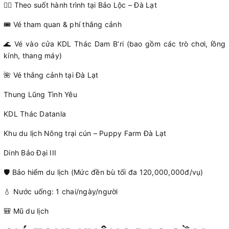
🚶‍♂️ Theo suốt hành trình tại Bảo Lộc – Đà Lạt
🎟️ Vé tham quan & phí thắng cảnh
🌊 Vé vào cửa KDL Thác Dam B’ri (bao gồm các trò chơi, lồng
kính, thang máy)
🌺 Vé thắng cảnh tại Đà Lạt
Thung Lũng Tình Yêu
KDL Thác Datanla
Khu du lịch Nông trại cún – Puppy Farm Đà Lạt
Dinh Bảo Đại III
🛡️ Bảo hiểm du lịch (Mức đền bù tối đa 120,000,000đ/vụ)
💧 Nước uống: 1 chai/ngày/người
🎒 Mũ du lịch