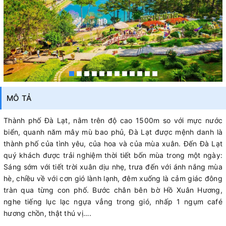
MÔ TẢ
Thành phố Đà Lạt, nằm trên độ cao 1500m so với mực nước
biển, quanh năm mây mù bao phủ, Đà Lạt được mệnh danh là
thành phố của tình yêu, của hoa và của mùa xuân. Đến Đà Lạt
quý khách được trải nghiệm thời tiết bốn mùa trong một ngày:
Sáng sớm với tiết trời xuân dịu nhẹ, trưa đến với ánh nắng mùa
hè, chiều về với cơn gió lành lạnh, đêm xuống là cảm giác đông
tràn qua từng con phố. Bước chân bên bờ Hồ Xuân Hương,
nghe tiếng lục lạc ngựa vẳng trong gió, nhấp 1 ngụm café
hương chồn, thật thú vị….