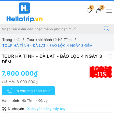
0
0
Trang chủ
Tour khởi hành từ Hà Tĩnh
TOUR HÀ TĨNH - ĐÀ LẠT - BẢO LỘC 4 NGÀY 3 ĐÊM
TOUR HÀ TĨNH - ĐÀ LẠT - BẢO LỘC 4 NGÀY 3
ĐÊM
Tiết kiệm
7.900.000₫
-11%
8.900.000₫
Giá mới:
In chương trình tour
Hành trình:
Hà Tĩnh - Đà Lạt
Di chuyển:
Di chuyển bằng máy bay