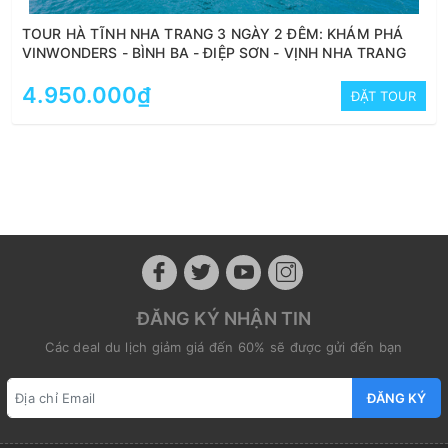
TOUR HÀ TĨNH NHA TRANG 3 NGÀY 2 ĐÊM: KHÁM PHÁ
VINWONDERS - BÌNH BA - ĐIỆP SƠN - VỊNH NHA TRANG
4.950.000₫
ĐẶT TOUR
ĐĂNG KÝ NHẬN TIN
Các deal du lịch giảm giá đến 60% sẽ được gửi đến bạn
ĐĂNG KÝ