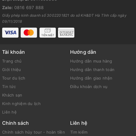
Zalo:
0816 697 888
Giấy phép kinh doanh số 3002201821 do sở KH&ĐT Hà Tĩnh cấp ngày
09/11/2018
Tài khoản
Hướng dẫn
Trang chủ
Hướng dẫn mua hàng
Giới thiệu
Hướng dẫn thanh toán
Tour du lịch
Hướng dẫn giao nhận
Tin tức
Điều khoản dịch vụ
Khách sạn
Kinh nghiệm du lịch
Liên hệ
Chính sách
Liên hệ
Chính sách hủy tour - hoàn tiền
Tìm kiếm