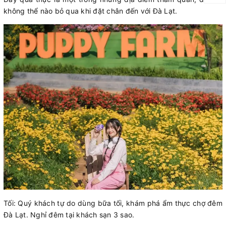
không thể nào bỏ qua khi đặt chân đến với Đà Lạt.
Tối: Quý khách tự do dùng bữa tối, khám phá ẩm thực chợ đêm
Đà Lạt. Nghỉ đêm tại khách sạn 3 sao.