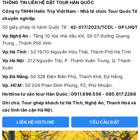
THÔNG TIN LIÊN HỆ ĐẶT TOUR HÀN QUỐC
Công ty TNHH Hello Trip Việt Nam - Nhà tổ chức Tour Quốc Tế
chuyên nghiệp
Số giấy phép lữ hành Quốc Tế :
42-017/2023/TCDL - GP LHQT
Vp.Nghệ An :
Tầng 10 tòa nhà dầu khí, Số 07 đường Quang
Trung , Thành Phố Vinh
Vp.Hà Tĩnh :
Số 19/10 Nguyễn Hữu Thái, Thành Phố Hà Tĩnh
Vp.Hà Nội
: 212 Nguyễn Trãi, P. Thanh Xuân Trung, Q. Thanh
Xuân
Vp.Đà Nẵng:
Số 328 Điện Biên Phủ, Thanh Khê, Đà Nẵng.
Vp. HCM :
Số 204 Phan Đình Phùng, P2, Phú Nhuận.
Hottline tư vấn tour Hàn Quốc : 0911.699.556 - 085.617.2288
Ghi chú: Tour ghép khách từ Hà Tĩnh, Nghệ An, Thanh Hoá và
các tỉnh lân cận Hà Nội.
LIÊN HỆ HOTLINE
YÊU CẦU ĐẶT