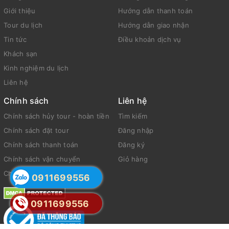
Giới thiệu
Hướng dẫn thanh toán
Tour du lịch
Hướng dẫn giao nhận
Tin tức
Điều khoản dịch vụ
Khách sạn
Kinh nghiệm du lịch
Liên hệ
Chính sách
Liên hệ
Chính sách hủy tour - hoàn tiền
Tìm kiếm
Chính sách đặt tour
Đăng nhập
Chính sách thanh toán
Đăng ký
Chính sách vận chuyển
Giỏ hàng
Chính sách bảo mật
0911699556
0911699556