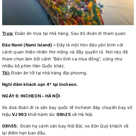
Trưa:
Đoàn ăn trưa tại nhà hàng. Sau đó đoàn đi tham quan:
Đảo Nami (Nami Island)
–
Đây là một hòn đảo yên bình với
cảnh quan thiên nhiên thơ mộng và đầy quyến rũ. Nơi này đã
tham chọn làm bối cảnh “Bản tình ca mùa đông”, cũng như
nhiều bộ phim Hàn Quốc khác.
Tối:
Đoàn ăn tối tại nhà hàng địa phương.
Nghỉ đêm khách sạn
4*
tại
Incheon
.
NGÀY 6: INCHEON – HÀ NỘI
Xe đưa đoàn đi ra sân bay quốc tế Incheon đáp chuyến bay số
hiệu
VJ 963
khởi hành lúc
06h25
về Hà Nội.
08h55:
Đoàn hạ cánh sân bay Nội Bài, xe đón Quý khách về
lại điểm hẹn ban đầu.