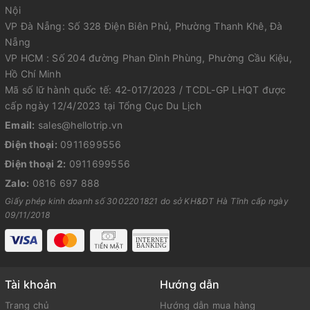
Nội
VP Đà Nẵng: Số 328 Điện Biên Phủ, Phường Thanh Khê, Đà
Nẵng
VP HCM : Số 204 đường Phan Đình Phùng, Phường Cầu Kiệu,
Hồ Chí Minh
Mã số lữ hành quốc tế: 42-017/2023 / TCDL-GP LHQT được
cấp ngày 12/4/2023 tại Tổng Cục Du Lịch
Email:
sales@hellotrip.vn
Điện thoại:
0911699556
Điện thoại 2:
0911699556
Zalo:
0816 697 888
Giấy phép kinh doanh số 3002201821 do sở KH&ĐT Hà Tĩnh cấp ngày
09/11/2018
Tài khoản
Hướng dẫn
Trang chủ
Hướng dẫn mua hàng