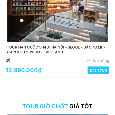
[TOUR HÀN QUỐC 5N4Đ] HÀ NỘI - SEOUL - ĐẢO NAMI -
STARFIELD SUWON - EVERLAND
15.900.000₫
12.990.000₫
ĐẶT TOUR
TOUR GIỜ CHÓT
GIÁ TỐT