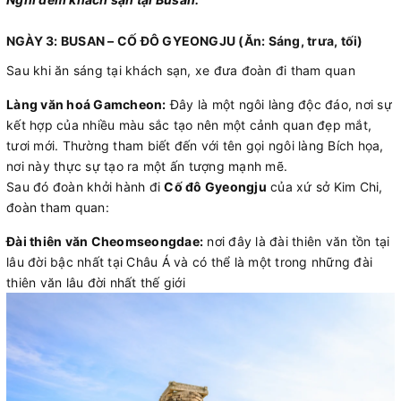
NGÀY 3: BUSAN – CỐ ĐÔ GYEONGJU (Ăn: Sáng, trưa, tối)
Sau khi ăn sáng tại khách sạn, xe đưa đoàn đi tham quan
Làng văn hoá Gamcheon:
Đây là một ngôi làng độc đáo, nơi sự
kết hợp của nhiều màu sắc tạo nên một cảnh quan đẹp mắt,
tươi mới. Thường tham biết đến với tên gọi ngôi làng Bích họa,
nơi này thực sự tạo ra một ấn tượng mạnh mẽ.
Sau đó đoàn khởi hành đi
Cố đô Gyeongju
của xứ sở Kim Chi,
đoàn tham quan:
Đài thiên văn Cheomseongdae:
nơi đây là đài thiên văn tồn tại
lâu đời bậc nhất tại Châu Á và có thể là một trong những đài
thiên văn lâu đời nhất thế giới