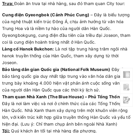
Trưa
:
Đoàn ăn trưa tại nhà hàng, sau đó tham quan City tour:
Cung điện Gyeongbok (Cảnh Phúc Cung)
–
Đây là biểu tượng
của nghệ thuật kiến trúc Đông Á, chịu ảnh hưởng từ văn hóa
Trung Hoa và là niềm tự hào của người dân Hàn Quốc.
Gyeongbokgung, cung điện đầu tiên của triều đại Joseon, tham
coi là cung điện hoành tráng nhất ở Hàn Quốc.
Làng cổ Hanok Bukchon
:
Là nơi tập trung hàng trăm ngôi nhà
hanok truyền thống của Hàn Quốc, tham xây dựng từ thời
Joseon.
Bảo tàng dân gian Quốc gia (National Folk Museum)
Đây là
bảo tàng quốc gia duy nhất tập trung vào văn hóa dân gian,
trưng bày khoảng 4.000 hiện vật phản ánh cuộc sống văn hóa
của người dân Hàn Quốc qua các thời kỳ lịch sử.
Tham
quan Nhà Xanh (The Blue House) – Phủ Tổng Thống)
:
Đây là nơi làm việc và nơi ở chính thức của các Tổng Thống
Hàn Quốc. Nhà Xanh tham xây dựng trên một khuôn viên rộng
lớn, với kiến trúc kết hợp giữa truyền thống Hàn Quốc và yếu tố
hiện đại. (Lưu ý: Chỉ tham chụp ảnh bên ngoài Nhà Xanh)
Tối
:
Quý khách ăn tối tại nhà hàng địa phương.