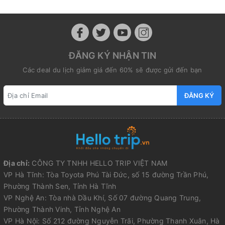
ĐĂNG KÝ NHẬN TIN
Các deal du lịch giảm giá đến 60% sẽ được gửi đến bạn
ĐĂNG KÝ
Địa chỉ:
CÔNG TY TNHH HELLO TRIP VIỆT NAM
VP Hà Tĩnh: Tòa Toyota Phú Tài Đức, số 15 đường Trần Phú,
Phường Thành Sen, Tỉnh Hà Tĩnh
VP Nghệ An: Tòa nhà Dầu Khí, Số 07 đường Quang Trung,
Phường Thành Vinh, Tỉnh Nghệ An
VP Hà Nội: Số 212 đường Nguyễn Trãi, Phường Thanh Xuân, Hà