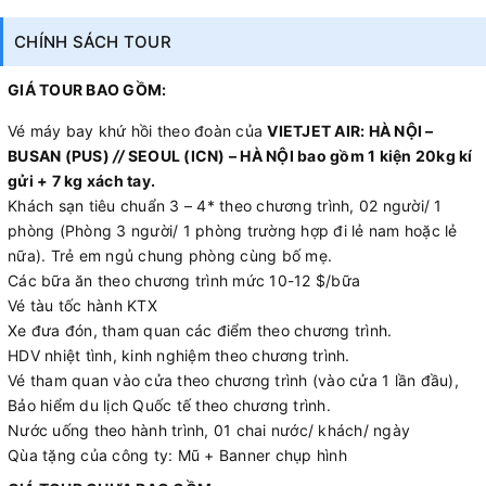
CHÍNH SÁCH TOUR
GIÁ TOUR BAO GỒM:
Vé máy bay khứ hồi theo đoàn của
VIETJET AIR
: HÀ NỘI –
BUSAN (PUS)
//
SEOUL (ICN) – HÀ NỘI
bao gồm 1 kiện 20kg kí
gửi + 7 kg xách tay.
Khách sạn tiêu chuẩn 3 – 4* theo chương trình, 02 người/ 1
phòng (Phòng 3 người/ 1 phòng trường hợp đi lẻ nam hoặc lẻ
nữa). Trẻ em ngủ chung phòng cùng bố mẹ.
Các bữa ăn theo chương trình mức 10-12 $/bữa
Vé tàu tốc hành KTX
Xe đưa đón, tham quan các điểm theo chương trình.
HDV nhiệt tình, kinh nghiệm theo chương trình.
Vé tham quan vào cửa theo chương trình (vào cửa 1 lần đầu),
Bảo hiểm du lịch Quốc tế theo chương trình.
Nước uống theo hành trình, 01 chai nước/ khách/ ngày
Qùa tặng của công ty: Mũ + Banner chụp hình