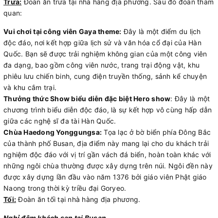
Trưa:
Đoàn ăn trưa tại nhà hàng địa phương. Sau đó đoàn tham
quan:
Vui chơi tại công viên Gaya theme:
Đây là một điểm du lịch
độc đáo, nơi kết hợp giữa lịch sử và văn hóa cổ đại của Hàn
Quốc. Bạn sẽ được trải nghiệm không gian của một công viên
đa dạng, bao gồm công viên nước, trang trại động vật, khu
phiêu lưu chiến binh, cung điện truyền thống, sảnh kể chuyện
và khu cắm trại.
Thưởng thức Show biểu diễn đặc biệt Hero show
: Đây là một
chương trình biểu diễn độc đáo, là sự kết hợp vô cùng hấp dẫn
giữa các nghệ sĩ đa tài Hàn Quốc.
Chùa Haedong Yonggungsa:
Tọa lạc ở bờ biển phía Đông Bắc
của thành phố Busan, địa điểm này mang lại cho du khách trải
nghiệm độc đáo với vị trí gần vách đá biển, hoàn toàn khác với
những ngôi chùa thường được xây dựng trên núi. Ngôi đền này
được xây dựng lần đầu vào năm 1376 bởi giáo viên Phật giáo
Naong trong thời kỳ triều đại Goryeo.
Tối:
Đoàn ăn tối tại nhà hàng địa phương.
Nghỉ đêm khách sạn tại Busan.